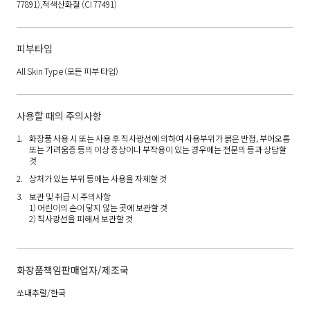
77891),적색산화철 (CI 77491)
피부타입
All Skin Type
(모든 피부 타입)
사용할 때의 주의사항
화장품 사용 시 또는 사용 후 직사광선에 의하여 사용부위가 붉은 반점, 부어오름
또는 가려움증 등의 이상 증상이나 부작용이 있는 경우에는 전문의 등과 상담할
것
상처가 있는 부위 등에는 사용을 자제할 것
보관 및 취급 시 주의사항
1) 어린이의 손이 닿지 않는 곳에 보관할 것
2) 직사광선을 피해서 보관할 것
화장품책임판매업자/제조국
쏘내추럴/한국