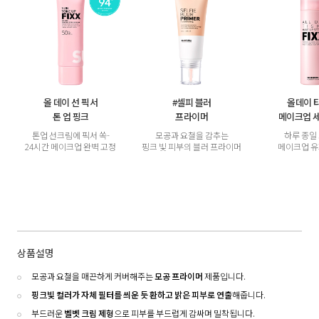
올 데이 선 픽서
#셀피 블러
올데이 
톤 업 핑크
프라이머
메이크업 
톤업 선크림에 픽서 쏙-
모공과 요철을 감추는
하루 종일
24시간 메이크업 완벽 고정
핑크 빛 피부의 블러 프라이머
메이크업 
상품설명
모공과 요철을 매끈하게 커버해주는
모공 프라이머
제품입니다.
핑크빛 컬러가 자체 필터를 씌운 듯 환하고 밝은 피부로 연출
해줍니다.
부드러운
벨벳 크림 제형
으로 피부를 부드럽게 감싸며 밀착됩니다.