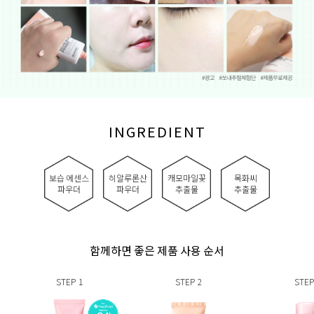
INGREDIENT
보습 에센스
히알루론산
캐모마일꽃
목화씨
파우더
파우더
추출물
추출물
함께하면 좋은 제품 사용 순서
STEP
1
STEP
2
STEP