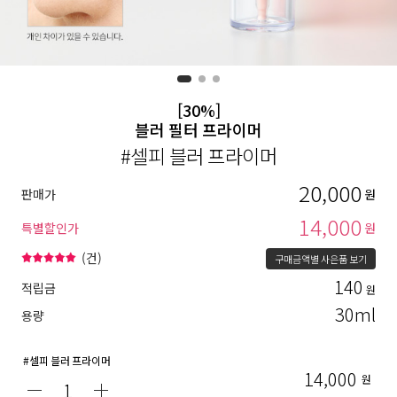
[30%]
블러 필터 프라이머
#셀피 블러 프라이머
20,000
판매가
원
14,000
특별할인가
원
(
건)
구매금액별 사은품 보기
140
적립금
원
30ml
용량
#셀피 블러 프라이머
14,000
원