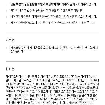
넓은 모공과 울퉁불퉁한 요철 & 주름까지 커버
해주며 실키하게 마무리됩니다.
피부에 바르고 난 뒤 보송보송하고 매끈한 피부 결로 마무리됩니다.
메이크업의 밀착력과 지속력을 높여주어 오랜시간 화사한 피부로 유지됩니다.
베이비파우더 향으로 아기 같은 피부와 더불어 보송한 향을 느끼게 해줍니다.
사용법
메이크업 첫 단계에 내용물을 소량 덜어 모공이 신경 쓰이는 부위에 부드럽게 펴
발라줍니다.
전성분
사이클로펜타실록세인,정제수,다이메티콘,다이프로필렌글라이콜,다이메티콘/비
닐다이메티콘크로스폴리머,다이메티콘크로스폴리머,아이소도데케인,피이지-10다
이메티콘,펜틸렌글라이콜,메틸메타크릴레이트크로스폴리머,비닐다이메티콘/메티
콘실세스퀴옥세인크로스폴리머,소듐하이알루로네이트,캐모마일꽃추출물,코튼씨
추출물,마그네슘설페이트,하이드로제네이티드캐스터오일아이소스테아레이트,라
우릴피이지-8다이메티콘,다이스테아다이모늄헥토라이트,에틸헥실글리세린,실리
카실릴레이트,알루미늄하이드록사이드,트라이에톡시카프릴릴실레인,부틸렌글라
이콜,글리세린,다이소듐이디티에이,페녹시에탄올,향료,티타늄디옥사이드 (CI