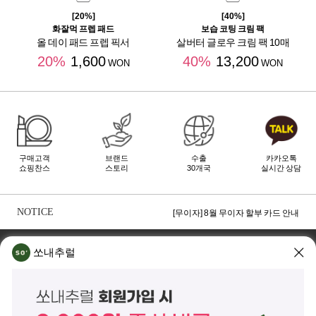
[20%]
[40%]
화잘먹 프렙 패드
보습 코팅 크림 팩
올 데이 패드 프렙 픽서
살버터 글로우 크림 팩 10매
20%
1,600
40%
13,200
WON
WON
구매고객
브랜드
수출
카카오톡
쇼핑찬스
스토리
30개국
실시간 상담
[무이자] 8월 토스페이 무이자 할부안내
[무이자] 8월 PAYCO 혜택 안내
NOTICE
[무이자] 8월 무이자 할부 카드 안내
TOP
쏘내추럴 소개
회사위치
쇼룸소개
쏘내추럴
쏘내추럴(주)
서울시 강남구 논현로 140길 5 쏘내추럴빌딩 (논현동 74-26)
대표이사 조주호
개인정보보호책임자 김옥경
사업자등록번호 261-81-21889
통신판매업신고 제2014-서울강남-03442호
제품/배송 문의
help@sonatural.co.kr