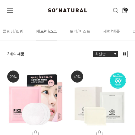
0
클렌징/필링
패드/마스크
토너/미스트
세럼/앰플
2
개의 제품
20%
40%