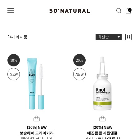
0
24
개의 제품
10%
20%
NEW
NEW
[10%] NEW
[20%] NEW
보송헤어 드라이카라
매끈쫀쫀 매듭앰플