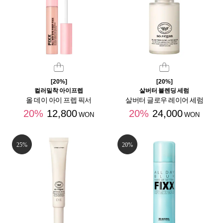
[20%]
[20%]
컬러밀착 아이프렙
살버터 블렌딩 세럼
올 데이 아이 프렙 픽서
살버터 글로우 레이어 세럼
20%
12,800
20%
24,000
WON
WON
25%
20%