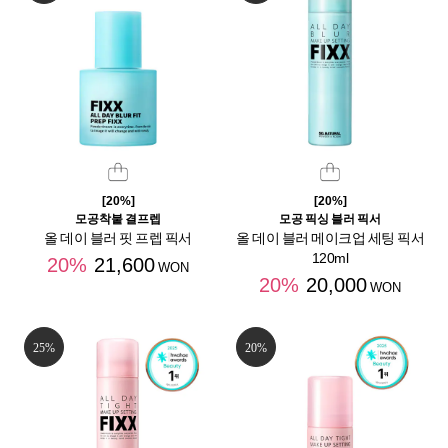
[20%]
[20%]
모공착붙 결프렙
모공 픽싱 블러 픽서
올 데이 블러 핏 프렙 픽서
올 데이 블러 메이크업 세팅 픽서
120ml
20%
21,600
WON
20%
20,000
WON
25%
20%