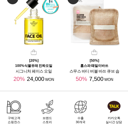
[20%]
[50%]
100%식물유래 진짜오일
홈스파 때밀이바쓰
시그니처 페이스 오일
스무스 바디 버블 바쓰 큐브 솝
20%
24,000
50%
7,500
WON
WON
구매고객
브랜드
수출
카카오톡
쇼핑찬스
스토리
30개국
실시간 상담