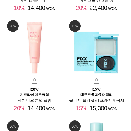
헤어 킵 블러 카라
마이크로 낫 앰플 샷
10%
14,400
20%
22,400
WON
WON
20%
15%
[20%]
[15%]
겨드라이 데오크림
매끈모공 파우더젤리
피치 데오 톤업 크림
올 데이 블러 젤리 프라이머 픽서
20%
14,400
15%
15,300
WON
WON
20%
20%