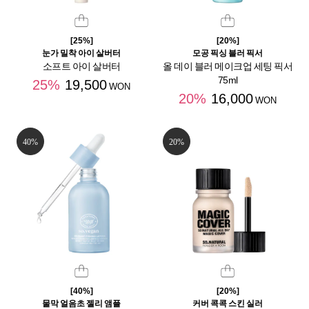
[25%]
[20%]
눈가 밀착 아이 살버터
모공 픽싱 블러 픽서
소프트 아이 살버터
올 데이 블러 메이크업 세팅 픽서
75ml
25%
19,500
WON
20%
16,000
WON
40%
20%
[40%]
[20%]
물막 얼음초 젤리 앰플
커버 콕콕 스킨 실러