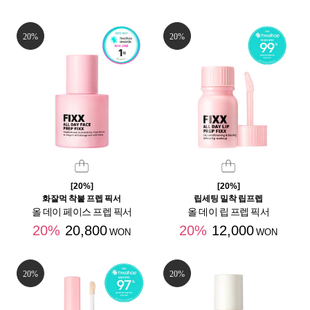
20%
20%
[20%]
[20%]
화잘먹 착붙 프렙 픽서
립세팅 밀착 립프렙
올 데이 페이스 프렙 픽서
올 데이 립 프렙 픽서
20%
20,800
20%
12,000
WON
WON
20%
20%