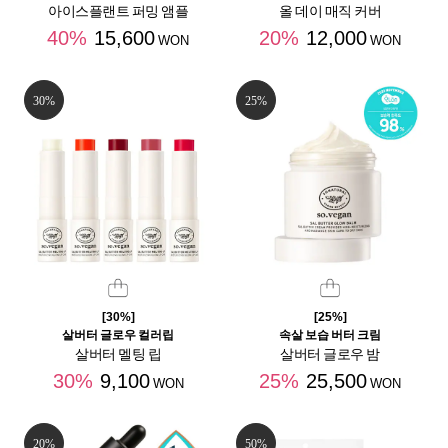
아이스플랜트 퍼밍 앰플
올 데이 매직 커버
40%
15,600
20%
12,000
WON
WON
30%
25%
[30%]
[25%]
살버터 글로우 컬러립
속살 보습 버터 크림
살버터 멜팅 립
살버터 글로우 밤
30%
9,100
25%
25,500
WON
WON
20%
50%