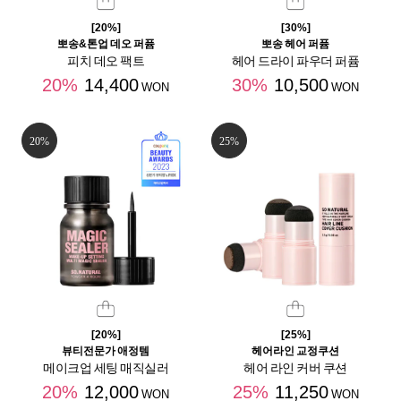
[20%]
[30%]
뽀송&톤업 데오 퍼퓸
뽀송 헤어 퍼퓸
피치 데오 팩트
헤어 드라이 파우더 퍼퓸
20%
14,400
30%
10,500
WON
WON
20%
25%
[20%]
[25%]
뷰티전문가 애정템
헤어라인 교정쿠션
메이크업 세팅 매직실러
헤어 라인 커버 쿠션
20%
12,000
25%
11,250
WON
WON