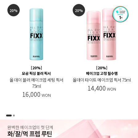
20%
20%
[20%]
[20%]
모공 픽싱 블러 픽서
메이크업 고정 필수템
올 데이 블러 메이크업 세팅 픽서
올데이 타이트 메이크업 픽서 75ml
75ml
14,400
WON
16,000
WON
완벽한 메이크업의 첫 단계
화/잘/먹 프렙 루틴