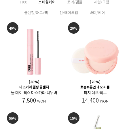
FIXX
스페셜케어
토너/앰플
세럼/크림
클렌징/패드/팩
선/메이크업
바디/헤어
40%
20%
[40%]
[20%]
마스카라 멜팅 클렌저
뽀송&톤업 데오 퍼퓸
올 데이 픽스 마스카라 리무버
피치 데오 팩트
7,800
14,400
WON
WON
50%
15%