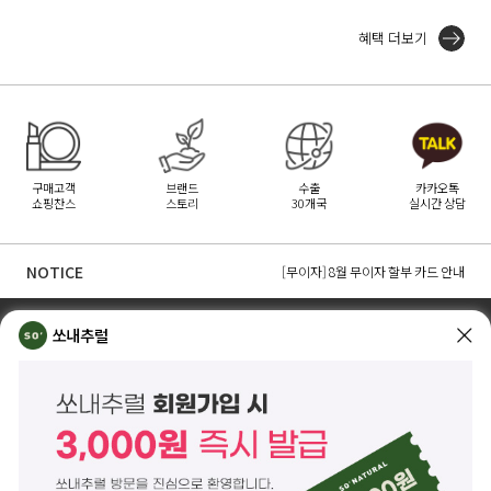
혜택 더보기
구매고객
브랜드
수출
카카오톡
쇼핑찬스
스토리
30개국
실시간 상담
[무이자] 8월 토스페이 무이자 할부안내
[무이자] 8월 PAYCO 혜택 안내
NOTICE
[무이자] 8월 무이자 할부 카드 안내
TOP
쏘내추럴 소개
회사위치
쇼룸소개
쏘내추럴
쏘내추럴(주)
서울시 강남구 논현로 140길 5 쏘내추럴빌딩 (논현동 74-26)
대표이사 조주호
개인정보보호책임자 김옥경
사업자등록번호 261-81-21889
통신판매업신고 제2014-서울강남-03442호
제품/배송 문의
help@sonatural.co.kr
마케팅 문의
marketing@sonatural.co.kr
본사 고객센터 문의
02-573-6769
(평일 10:00~18:00 / 점심시간 12:30~13:30)