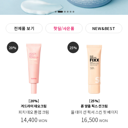
전제품 보기
핫딜/사은품
NEW&BEST
20%
25%
[20%]
[25%]
겨드라이 데오크림
톤 맞춤 픽스 선크림
피치 데오 톤업 크림
올 데이 선 픽서 스킨 핏 베이지
14,400
16,500
WON
WON