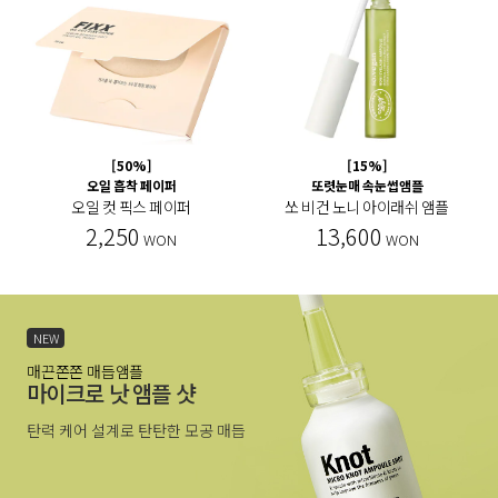
[50%]
[15%]
오일 흡착 페이퍼
또렷눈매 속눈썹앰플
오일 컷 픽스 페이퍼
쏘 비건 노니 아이래쉬 앰플
2,250
13,600
WON
WON
NEW
매끈쫀쫀 매듭앰플
마이크로 낫 앰플 샷
탄력 케어 설계로 탄탄한 모공 매듭