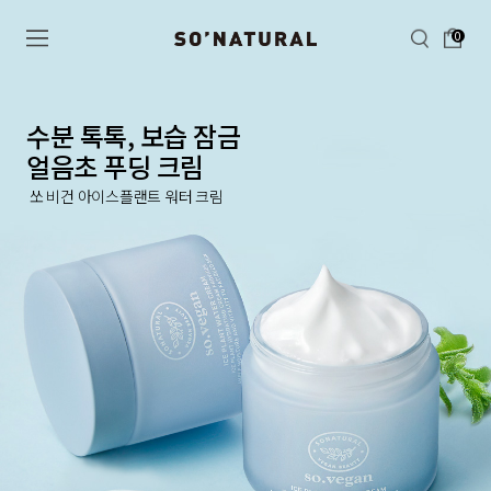
0
수분 톡톡, 보습 잠금
얼음초 푸딩 크림
쏘 비건 아이스플랜트 워터 크림