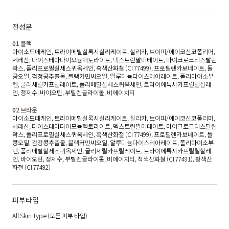
전성분
01 블랙
아이소도데케인, 트라이메틸실록시실리케이트, 실리카, 브이피/에이코신코폴리머,
세레신, 다이스테아다이모늄헥토라이트, 덱스트린팔미테이트, 마이크로크리스탈린
왁스, 폴리프로필실세스퀴옥세인, 흑색산화철 (CI 77499), 프로필렌카보네이트, 돌
콩오일, 검정콩추출물, 블랙커민씨오일, 알루미늄다이스테아레이트, 폴리아이소부
텐, 글리세릴카프릴레이트, 폴리메틸실세스퀴옥세인, 트라이에톡시카프릴릴실레
인, 정제수, 바이오틴, 부틸렌글라이콜, 비에이치티
02 브라운
아이소도데케인, 트라이메틸실록시실리케이트, 실리카, 브이피/에이코신코폴리머,
세레신, 다이스테아다이모늄헥토라이트, 덱스트린팔미테이트, 마이크로크리스탈린
왁스, 폴리프로필실세스퀴옥세인, 흑색산화철 (CI 77499), 프로필렌카보네이트, 돌
콩오일, 검정콩추출물, 블랙커민씨오일, 알루미늄다이스테아레이트, 폴리아이소부
텐, 폴리메틸실세스퀴옥세인, 글리세릴카프릴레이트, 트라이에톡시카프릴릴실레
인, 바이오틴, 정제수, 부틸렌글라이콜, 비에이치티, 적색산화철 (CI 77491), 황색산
화철 (CI 77492)
피부타입
All Skin Type
(모든 피부 타입)