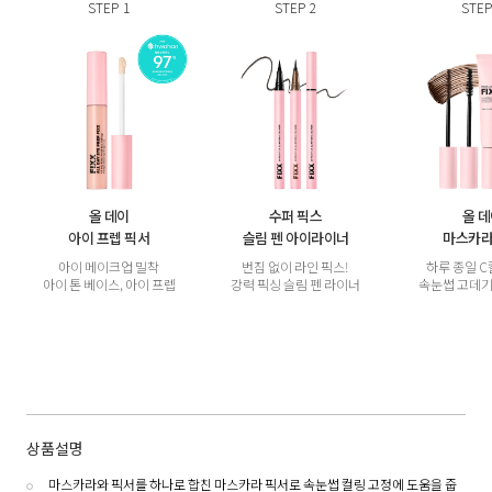
STEP
1
STEP
2
STEP
올 데이
수퍼 픽스
올 
아이 프렙 픽서
슬림 펜 아이라이너
마스카라
아이 메이크업 밀착
번짐 없이 라인 픽스!
하루 종일 C
아이 톤 베이스, 아이 프렙
강력 픽싱 슬림 펜 라이너
속눈썹 고데기
상품설명
마스카라와 픽서를 하나로 합친 마스카라 픽서로 속눈썹 컬링 고정에 도움을 줍