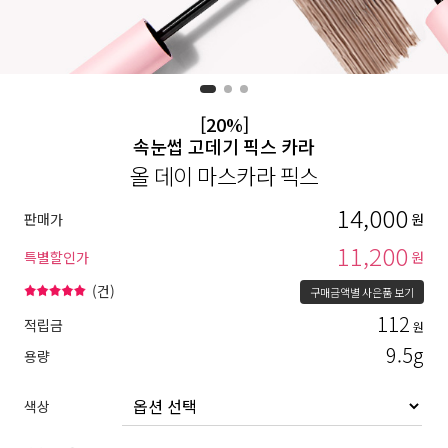
[20%]
속눈썹 고데기 픽스 카라
올 데이 마스카라 픽스
14,000
판매가
원
11,200
특별할인가
원
(
건)
구매금액별 사은품 보기
112
적립금
원
9.5g
용량
색상