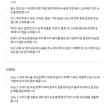
니다.
굳는 현상 없이 유연한 코팅 막을 형성하며 유수분에 강한 베이스로 빠른 건조 속
도를 형성합니다.
마스카라 특유의 번짐, 지워짐, 뭉침, 가루 날림이 없으며 하루 종일 깔끔한 속눈
썹으로 고정해 줍니다.
자연스럽고 깔끔한 트인 눈매 연출을 위한 01 블랙, 02 브라운 컬러로 또렷한 눈
매 메이크업을 도와줍니다.
오랜 시간 속눈썹 컬링을 유지해 주어 덧바를 필요 없이 원터치로 깔끔한 속눈썹
메이크업을 도와줍니다.
모근 강화 및 영양 공급에 도움을 주는 래쉬 케어 성분이 더해져 힘 있고 탄력 있는
속눈썹으로 관리해 줍니다.
사용법
step 1. 뷰러 헤드를 속눈썹 뿌리 부분에 밀착시켜 뿌리-중앙-바깥쪽으로 나누어
가볍게 집어가며 컬링 해줍니다.
step 2. 브러시로 속눈썹 뿌리부터 끝까지 꼼꼼하게 쓸어 올려 또렷하고 깔끔한
눈매를 표현해 줍니다.
step 3. 브러시를 세로로 세워 언더 속눈썹에 발라 자연스러운 속눈썹을 연출해
줍니다.