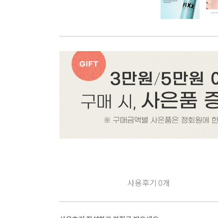
사용후기
0
개