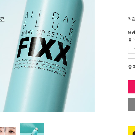
적
용
올 
총 