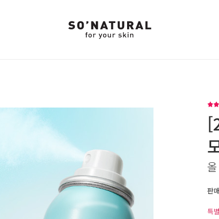
[
올
판
특