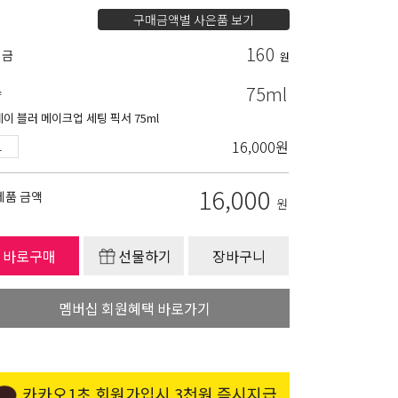
구매금액별 사은품 보기
160
립금
원
75ml
량
데이 블러 메이크업 세팅 픽서 75ml
16,000
원
16,000
제품 금액
원
바로구매
선물하기
장바구니
멤버십 회원혜택 바로가기
카카오1초 회원가입시 3천원 즉시지급