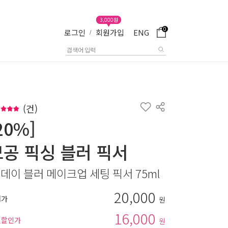
3,000원
0
로그인
회원가입
ENG
/
(
건)
20%]
모공 픽싱 블러 픽서
 데이 블러 메이크업 세팅 픽서 75ml
20,000
매가
원
16,000
별할인가
원