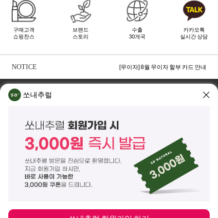
구매고객
브랜드
수출
카카오톡
쇼핑찬스
스토리
30개국
실시간 상담
[무이자] 8월 PAYCO 혜택 안내
[무이자] 8월 무이자 할부 카드 안내
NOTICE
[무이자] 8월 토스페이 무이자 할부안내
TOP
쏘내추럴 소개
회사위치
쇼룸소개
쏘내추럴
쏘내추럴(주)
서울시 강남구 논현로 140길 5 쏘내추럴빌딩 (논현동 74-26)
대표이사 조주호
개인정보보호책임자 김옥경
사업자등록번호 261-81-21889
통신판매업신고 제2014-서울강남-03442호
제품/배송 문의
help@sonatural.co.kr
마케팅 문의
marketing@sonatural.co.kr
본사 고객센터 문의
02-573-6769
(평일 10:00~18:00 / 점심시간 12:30~13:30)
해외 수출 문의
MAIL
info@sonatural.co.kr
COPYRIGHT
©
SONATURAL.CO.KR
ALL RIGHT RESERVERD.