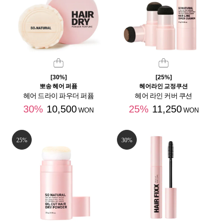
[30%]
[25%]
뽀송 헤어 퍼퓸
헤어라인 교정쿠션
헤어 드라이 파우더 퍼퓸
헤어 라인 커버 쿠션
30%
10,500
25%
11,250
WON
WON
25%
30%