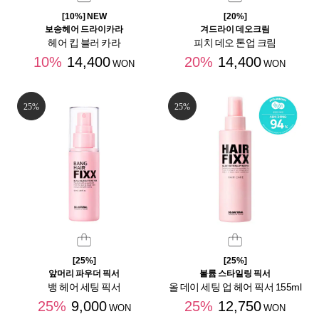
[10%] NEW
[20%]
보송헤어 드라이카라
겨드라이 데오크림
헤어 킵 블러 카라
피치 데오 톤업 크림
10%
14,400
20%
14,400
WON
WON
25%
25%
[25%]
[25%]
앞머리 파우더 픽서
볼륨 스타일링 픽서
뱅 헤어 세팅 픽서
올 데이 세팅 업 헤어 픽서 155ml
25%
9,000
25%
12,750
WON
WON