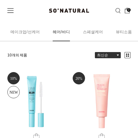
0
메이크업/선케어
헤어/바디
스페셜케어
뷰티소품
10
개의 제품
10%
20%
NEW