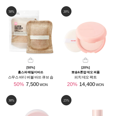
50%
20%
[50%]
[20%]
홈스파 때밀이바쓰
뽀송&톤업 데오 퍼퓸
스무스 바디 버블 바쓰 큐브 솝
피치 데오 팩트
50%
7,500
20%
14,400
WON
WON
30%
25%