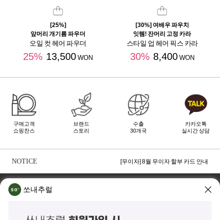
[25%]
[30%] 여배우 파우치
앞머리 개기름 파우더
잇템! 잔머리 고정 카라
오일 컷 헤어 파우더
스타일 업 헤어 픽스 카라
25%
13,500
30%
8,400
WON
WON
구매고객
브랜드
수출
카카오톡
쇼핑찬스
스토리
30개국
실시간 상담
[무이자] 8월 토스페이 무이자 할부안내
[무이자] 8월 PAYCO 혜택 안내
NOTICE
[무이자] 8월 무이자 할부 카드 안내
TOP
쏘내추럴 소개
회사위치
쇼룸소개
쏘내추럴
쏘내추럴(주)
서울시 강남구 논현로 140길 5 쏘내추럴빌딩 (논현동 74-26)
대표이사 조주호
개인정보보호책임자 김옥경
사업자등록번호 261-81-21889
통신판매업신고 제2014-서울강남-03442호