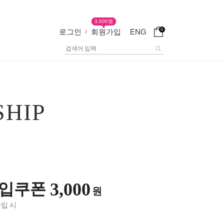
3,000원
0
로그인
회원가입
ENG
/
SHIP
3,000
입쿠폰
원
가입 시