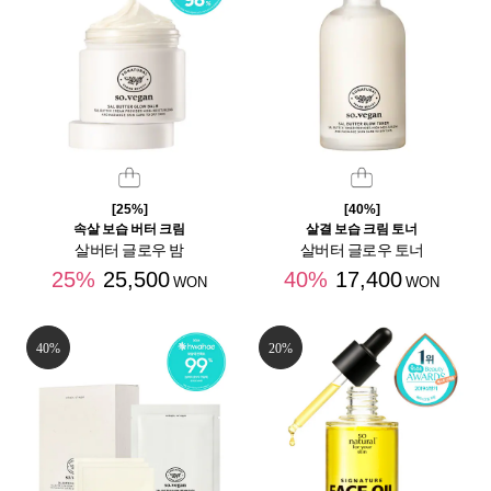
[25%]
[40%]
속살 보습 버터 크림
살결 보습 크림 토너
살버터 글로우 밤
살버터 글로우 토너
25%
25,500
40%
17,400
WON
WON
40%
20%