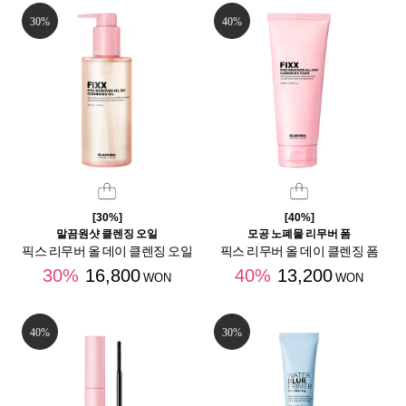
30%
40%
[30%]
[40%]
말끔원샷 클렌징 오일
모공 노폐물 리무버 폼
픽스 리무버 올 데이 클렌징 오일
픽스 리무버 올 데이 클렌징 폼
30%
16,800
40%
13,200
WON
WON
40%
30%