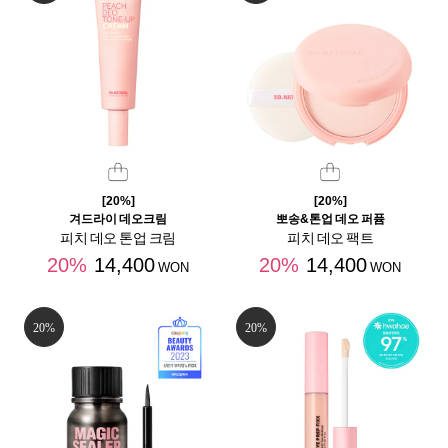
[20%]
[20%]
겨드라이 데오크림
뽀송&톤업 데오 퍼퓸
피치 데오 톤업 크림
피치 데오 팩트
20%
14,400
20%
14,400
WON
WON
20%
20%