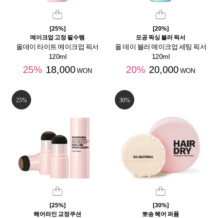
[25%]
[20%]
메이크업 고정 필수템
모공 픽싱 블러 픽서
올데이 타이트 메이크업 픽서
올 데이 블러 메이크업 세팅 픽서
120ml
120ml
25%
18,000
20%
20,000
WON
WON
25%
30%
[25%]
[30%]
헤어라인 교정쿠션
뽀송 헤어 퍼퓸