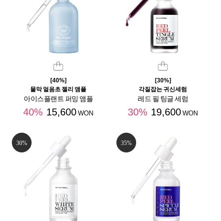
[40%]
[30%]
물막 얼음초 젤리 앰플
각질잡는 귀신세럼
아이스플랜트 퍼밍 앰플
레드 필 팅글 세럼
40%
15,600
30%
19,600
WON
WON
30%
35%