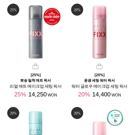
25%
20%
[25%]
[20%]
뽀송 밀착 매트 픽서
윤광 세팅 워터 픽서
리얼 매트 메이크업 세팅 픽서
워터 글로우 메이크업 세팅 픽서
25%
14,250
20%
14,400
WON
WON
20%
20%