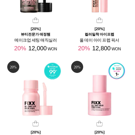
[20%]
[20%]
뷰티전문가 애정템
컬러밀착 아이프렙
메이크업 세팅 매직실러
올 데이 아이 프렙 픽서
20%
12,000
20%
12,800
WON
WON
20%
20%
[20%]
[20%]