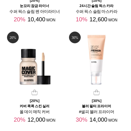
[20%]
[10%]
눈꼬리 잠금 라이너
24시간 슬림 픽스 카라
수퍼 픽스 슬림 펜 아이라이너
수퍼 픽스 슬림 마스카라
20%
10,400
10%
12,600
WON
WON
20%
30%
[20%]
[30%]
커버 콕콕 스킨 실러
블러 필터 프라이머
올 데이 매직 커버
#셀피 블러 프라이머
20%
12,000
30%
14,000
WON
WON