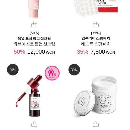
[50%]
[35%]
쌩얼 보정 핑크 선크림
감쪽커버 스팟패치
유브이 프로 톤업 선크림
레드 톡 스팟 패치
50%
12,000
35%
7,800
WON
WON
20%
30%