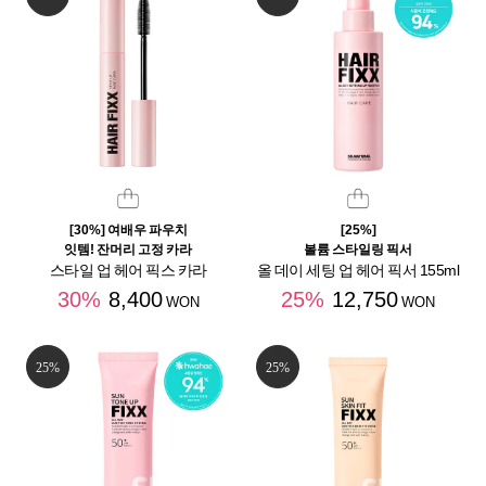
[30%] 여배우 파우치
[25%]
잇템! 잔머리 고정 카라
볼륨 스타일링 픽서
스타일 업 헤어 픽스 카라
올 데이 세팅 업 헤어 픽서 155ml
30%
8,400
25%
12,750
WON
WON
25%
25%