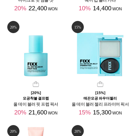
마이크로 낫 앰플 샷
헤어 킵 블러 카라
20%
22,400
10%
14,400
WON
WON
20%
15%
[20%]
[15%]
모공착붙 결프렙
매끈모공 파우더젤리
올 데이 블러 핏 프렙 픽서
올 데이 블러 젤리 프라이머 픽서
20%
21,600
15%
15,300
WON
WON
20%
20%