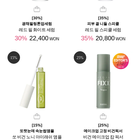
[30%]
[35%]
광채필링톤업세럼
피부 결 니들 스피큘
레드 필 화이트 세럼
레드 필 스피큘 세럼
30%
22,400
35%
20,800
WON
WON
15%
25%
[15%]
[25%]
또렷눈매 속눈썹앰플
메이크업 고정 비건픽서
쏘 비건 노니 아이래쉬 앰플
비건 메이크업 캄 픽서