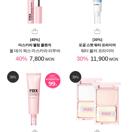
[40%]
[30%]
마스카라 멜팅 클렌저
모공 스팟 워터 프라이머
올 데이 픽스 마스카라 리무버
워터 블러 프라이머
40%
7,800
30%
11,900
WON
WON
30%
30%