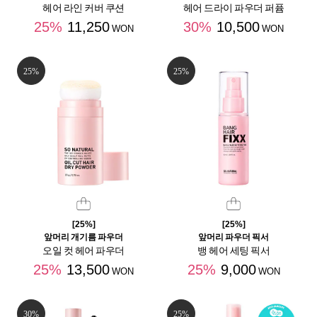
헤어 라인 커버 쿠션
헤어 드라이 파우더 퍼퓸
25%
11,250
30%
10,500
WON
WON
25%
25%
[25%]
[25%]
앞머리 개기름 파우더
앞머리 파우더 픽서
오일 컷 헤어 파우더
뱅 헤어 세팅 픽서
25%
13,500
25%
9,000
WON
WON
30%
25%