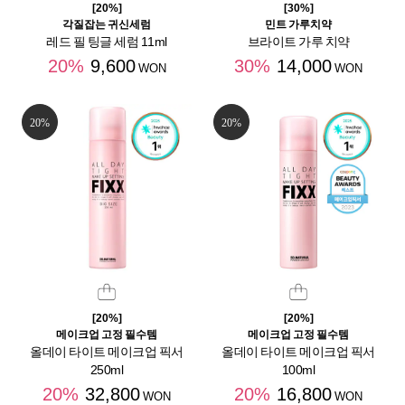
[20%]
[30%]
각질잡는 귀신세럼
민트 가루치약
레드 필 팅글 세럼 11ml
브라이트 가루 치약
20%
9,600
30%
14,000
WON
WON
20%
20%
[20%]
[20%]
메이크업 고정 필수템
메이크업 고정 필수템
올데이 타이트 메이크업 픽서
올데이 타이트 메이크업 픽서
250ml
100ml
20%
32,800
20%
16,800
WON
WON