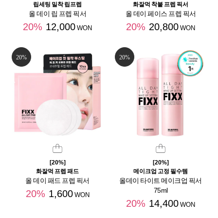
립세팅 밀착 립프렙
화잘먹 착붙 프렙 픽서
올 데이 립 프렙 픽서
올 데이 페이스 프렙 픽서
20%
12,000
20%
20,800
WON
WON
20%
20%
[20%]
[20%]
화잘먹 프렙 패드
메이크업 고정 필수템
올 데이 패드 프렙 픽서
올데이 타이트 메이크업 픽서
75ml
20%
1,600
WON
20%
14,400
WON