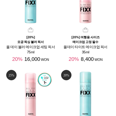
[20%]
[20%] 여행용 사이즈
모공 픽싱 블러 픽서
메이크업 고정 필수
올 데이 블러 메이크업 세팅 픽서
올데이 타이트 메이크업 픽서
75ml
35ml
20%
16,000
20%
8,400
WON
WON
25%
20%