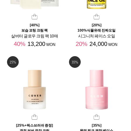
[40%]
[20%]
보습 코팅 크림 팩
100%식물유래 진짜오일
살버터 글로우 크림 팩 10매
시그니처 페이스 오일
40%
13,200
20%
24,000
WON
WON
25%
35%
[25%+픽스브러쉬 증정]
[35%]
결점 커버 끝장 크림
물먹 핑크 광채 베이스