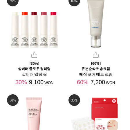
30%
60%
[30%]
[60%]
살버터 글로우 컬러립
유분순삭 뽀송크림
살버터 멜팅 립
매직 포어 매트 크림
30%
9,100
60%
7,200
WON
WON
50%
35%