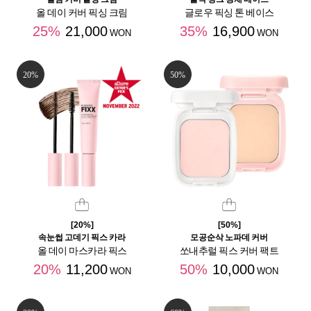
올 데이 커버 픽싱 크림
글로우 픽싱 톤 베이스
25%
21,000
35%
16,900
WON
WON
20%
50%
[20%]
[50%]
속눈썹 고데기 픽스 카라
모공순삭 노파데 커버
올 데이 마스카라 픽스
쏘내추럴 픽스 커버 팩트
20%
11,200
50%
10,000
WON
WON