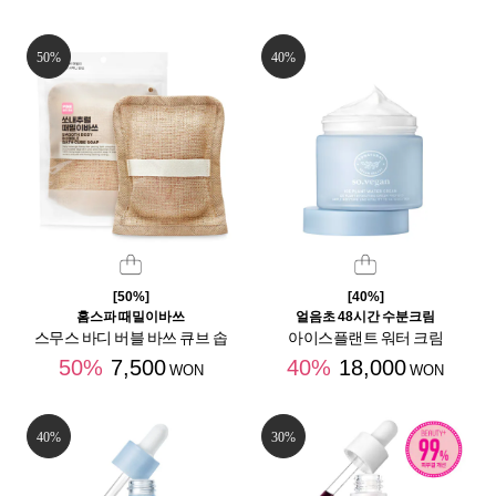
50%
40%
[50%]
[40%]
홈스파 때밀이바쓰
얼음초 48시간 수분크림
스무스 바디 버블 바쓰 큐브 솝
아이스플랜트 워터 크림
50%
7,500
40%
18,000
WON
WON
40%
30%