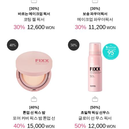
[30%]
[30%]
바르는 메이크업 픽서
보송 파우더픽서
코팅 젤 픽서
메이크업 파우더픽서
30%
12,600
30%
11,200
WON
WON
40%
50%
[40%]
[50%]
톤업 선 픽스 밤
초밀착 픽싱 선무스
포어 커버 픽스 밤 톤업 선
글로이 선 무스 픽서
40%
15,000
50%
12,000
WON
WON