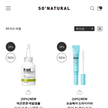
0
66
개의 제품
20%
10%
NEW
NEW
[20%] NEW
[10%] NEW
매끈쫀쫀 매듭앰플
보송헤어 드라이카라