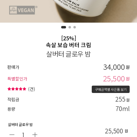
[25%]
속살 보습 버터 크림
살버터 글로우 밤
34,000
판매가
원
25,500
특별할인가
원
(
건)
구매금액별 사은품 보기
255
적립금
원
70ml
용량
살버터 글로우 밤
25,500
원