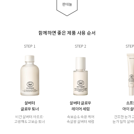
판테놀
함께하면 좋은 제품 사용 순서
STEP
1
STEP
2
STEP
살버터
살버터 글로우
소프
글로우 토너
레이어 세럼
아이 
비건 살버터 사르르-
속보습 & 속광 케어
건조한 눈가 
고광채 & 고보습 토너
속살광 살버터 세럼
눈가 밀착 살