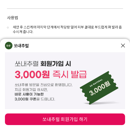
사용법
세안 후 스킨케어 마지막 단계에서 적당량 덜어 피부 결대로 부드럽게 펴 발라 흡
수시켜 줍니다.
쏘내추럴
전성분
정제수, 카프릴릭/카프릭트라이글리세라이드, 글리세린, 부틸렌글라이콜, 다이아이
소스테아릴말레이트, C12-15알킬벤조에이트, 판테놀, 사라수씨버터(25,000ppm),
비스-다이글리세릴폴리아실아디페이트-2, C14-22알코올, 나이아신아마이드, 펜틸
렌글라이콜, 세테아릴알코올, 1,2-헥산다이올, 카나우바왁스, 황련추출물, 카카오추
출물, 해바라기씨오일, 호호바씨오일, 글리세릴스테아레이트, 폴리솔베이트60,
C12-20알킬글루코사이드, 하이드로제네이티드쌀겨오일, 아크릴레이트/C10-30알
킬아크릴레이트크로스폴리머, 트로메타민, 하이드로제네이티드레시틴, 세테아릴글
루코사이드, 하이드록시에틸아크릴레이트/소듐아크릴로일다이메틸타우레이트코
폴리머, 에틸헥실글리세린, 글리세릴아크릴레이트/아크릴릭애씨드코폴리머, 아데
노신, 다이라우릴티오다이프로피오네이트, 옥타데실다이-t-부틸-4-하이드록시하이
드로신나메이트, 팔미틱애씨드, 다이포타슘글리시리제이트, 소듐파이테이트, 폴리
글리세릴-10스테아레이트, 덱스트린, 하이드록시프로필트라이모늄하이알루로네이
트, 토코페롤, C12-16알코올, 향료, 벤질벤조에이트, 벤질살리실레이트
쏘내추럴 회원가입 하기