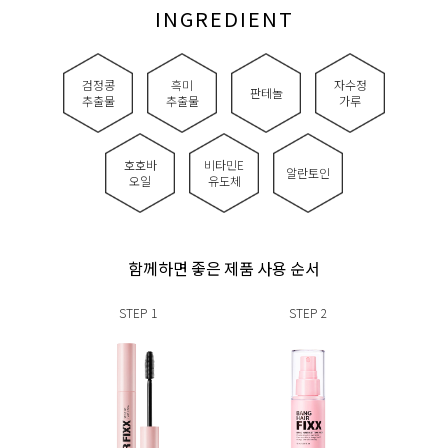
INGREDIENT
검정콩
흑미
자수정
판테놀
추출물
추출물
가루
호호바
비타민E
알란토인
오일
유도체
함께하면 좋은 제품 사용 순서
STEP
1
STEP
2