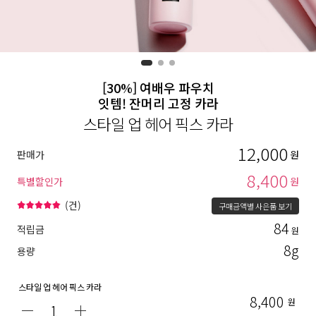
[30%] 여배우 파우치
잇템! 잔머리 고정 카라
스타일 업 헤어 픽스 카라
12,000
판매가
원
8,400
특별할인가
원
(
건)
구매금액별 사은품 보기
84
적립금
원
8g
용량
스타일 업 헤어 픽스 카라
8,400
원