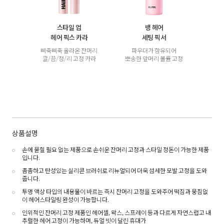
스타일 업
뱅 헤어
헤어 픽스 카라
세팅 픽서
삐죽삐죽 올라온 잔머리
파우더가 함유되어
깔/끔/정/리 고정 카라
뽀송한 앞머리 볼륨 고정
상품설명
손에 묻힐 필요 없는 제품으로 손쉬운 잔머리 고정과 스타일 정돈이 가능한 제품
입니다.
촘촘하고 탄성있는 실리콘 브러쉬로 리뉴얼되어 더욱 섬세한 모발 고정을 도와
줍니다.
투명 액상 타입의 내용물이 바르는 즉시 잔머리 고정을 도와주어 떡짐과 뭉침없
이 헤어스타일링 완성이 가능합니다.
인위적인 잔머리 고정 제품인 헤어젤, 왁스, 스프레이 등과 다르게 자연스럽고 내
추럴한 헤어 고정이 가능하며, 듀얼 빗이 달린 휴대가