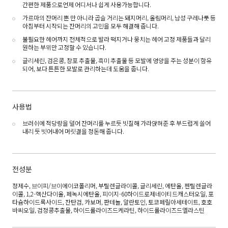
간편한 제품으로언제 어디서나 쉽게 사용가능합니다.
가르마의 잔머리 뿐 만 아니라 곱슬 거리는 돼지머리, 올림머리, 남성 구레나룻 등
아침부터 시작되는 잔머리의 고민을 모두 해결해 줍니다.
불필요한 헤어까지 전체적으로 발라 떡지거나 뭉치는 헤어 고정 제품들과 달리
원하는 부위만 고정할 수 있습니다.
글리세린, 검은콩, 창포 추출물, 흑미 추출물 등 모발에 영양을 주는 성분이 함유
되어, 보다 튼튼한 모발로 관리하는데 도움을 줍니다.
사용법
브러쉬에 적당량을 덜어 잔머리를 누르듯 빗질해 가라앉혀준 후 부드럽게 쓸어
내리 듯 빗어내어 머릿결을 정돈해 줍니다.
전성분
정제수, 브이피/브이에이코폴리머, 부틸렌글라이콜, 글리세린, 에탄올, 펜틸렌글라
이콜, 1,2-헥산다이올, 페녹시에탄올, 피이지-60하이드로제네이티드캐스터오일, 포
타슘하이드록사이드, 잔탄검, 카보머, 판테놀, 알란토인, 토코페릴아세테이트, 호호
바씨오일, 검정콩추출물, 하이드롤라이즈드케라틴, 하이드롤라이즈드엘라스틴